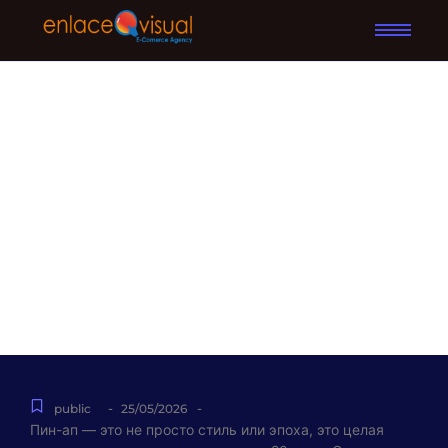
МИР ПИН-АП: Обзор
лучших игр и функций
для истинных ценителей
Пин-ап — это не просто
стиль или эпоха, это
целая культура
-
-
public
25/05/2026
Пин-ап — это не просто стиль или эпоха, это целая