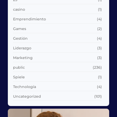
casino
(1)
Emprendimiento
(4)
Games
(2)
Gestión
(4)
Liderazgo
(3)
Marketing
(3)
public
(236)
Spiele
(1)
Technología
(4)
Uncategorized
(101)