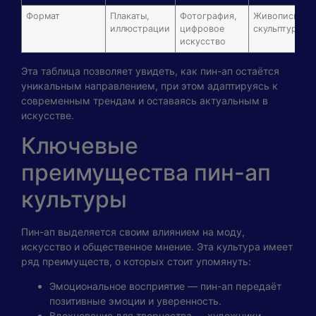
Формат
Плакаты,
Фотография,
Живопись,
иллюстрации
цифровое
скульптура
искусство
Эта таблица позволяет увидеть, как пин-ап остаётся
уникальным направлением, при этом адаптируясь к
современным трендам и оставаясь актуальным в
искусстве.
Ключевые
преимущества пин-ап
культуры
Пин-ап выделяется своим влиянием на моду,
искусство и общественное мнение. Эта культура имеет
ряд преимуществ, о которых стоит упомянуть:
Эмоциональное восприятие — пин-ап передаёт
позитивные эмоции и уверенность.
Вдохновение для творчества — художники