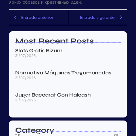
ярких образов и креативных идей.
Entrada anterior
Entrada siguiente
Most Recent Posts
Slots Gratis Bizum
31/07/2026
Normativa Máquinas Tragamonedas
31/07/2026
Jugar Baccarat Con Halcash
31/07/2026
Category
25
(1)