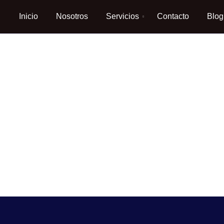
Inicio
Nosotros
Servicios
Contacto
Blog
e: advantages an
s you should kn