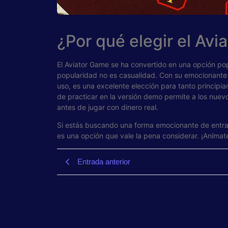
¿Por qué elegir el Av
El Aviator Game se ha convertido en una opción pop
popularidad no es casualidad. Con su emocionante m
uso, es una excelente elección para tanto princip
de practicar en la versión demo permite a los nuevo
antes de jugar con dinero real.
Si estás buscando una forma emocionante de entrar
es una opción que vale la pena considerar. ¡Anímat
Entrada anterior