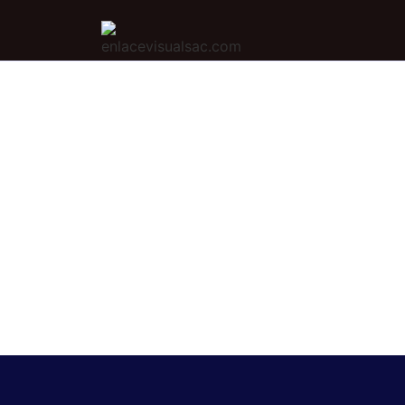
Aviator Gam
disadvantage
playing