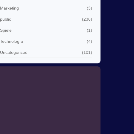
Marketing
(3)
public
(236)
Spiele
(1)
Technología
(4)
Uncategorized
(101)