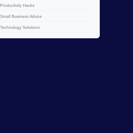
Productivity Hacks
Small Business Advice
Technology Solutions