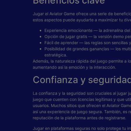
Beneficios clave
Jugar el Aviator Game ofrece una serie de benefici
estos aspectos puede ayudarte a maximizar tu dive
Experiencia emocionante — la adrenalina del 
Opción de jugar gratis — la versión demo per
Fácil de aprender — las reglas son sencillas 
Posibilidad de grandes ganancias — los mult
estratégica.
Además, la naturaleza rápida del juego permite a l
aumentando así la emoción y la interacción.
Confianza y segurida
La confianza y la seguridad son cruciales al jugar 
juego que cuenten con licencias legítimas y que uti
usuarios. Muchos sitios que ofrecen el Aviator Ga
así una experiencia de juego segura. También, es 
reputación de la plataforma antes de registrarse.
Jugar en plataformas seguras no solo protege tu in