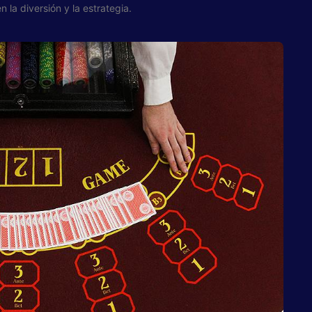
la diversión y la estrategia.