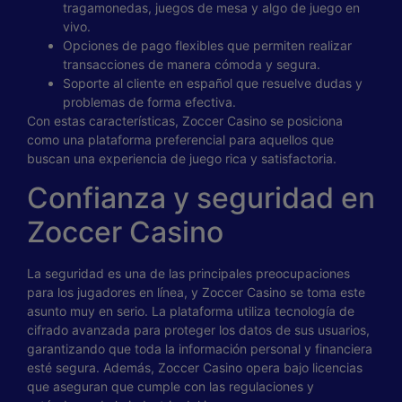
tragamonedas, juegos de mesa y algo de juego en
vivo.
Opciones de pago flexibles que permiten realizar
transacciones de manera cómoda y segura.
Soporte al cliente en español que resuelve dudas y
problemas de forma efectiva.
Con estas características, Zoccer Casino se posiciona
como una plataforma preferencial para aquellos que
buscan una experiencia de juego rica y satisfactoria.
Confianza y seguridad en
Zoccer Casino
La seguridad es una de las principales preocupaciones
para los jugadores en línea, y Zoccer Casino se toma este
asunto muy en serio. La plataforma utiliza tecnología de
cifrado avanzada para proteger los datos de sus usuarios,
garantizando que toda la información personal y financiera
esté segura. Además, Zoccer Casino opera bajo licencias
que aseguran que cumple con las regulaciones y