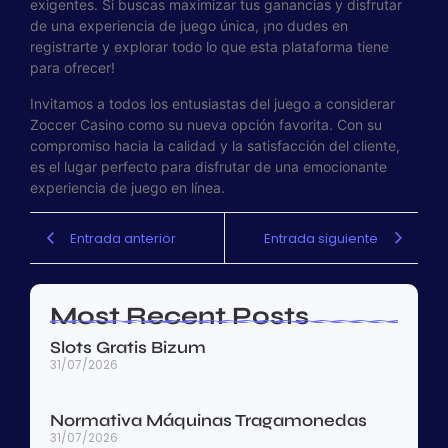
exigentes. Si buscas maximizar tus ganancias y disfrutar
de una experiencia de juego única, ¡no dudes en
registrarte y explorar todo lo que esta plataforma tiene
para ofrecer!
Invitamos a todos los entusiastas del juego a considerar
Zoccer Casino como su nueva opción favorita. Con su
compromiso hacia la calidad y la satisfacción del cliente,
es el lugar perfecto para disfrutar de una emocionante
experiencia de juego en línea.
Entrada anterior
Entrada siguiente
Most Recent Posts
Slots Gratis Bizum
31/07/2026
Normativa Máquinas Tragamonedas
31/07/2026