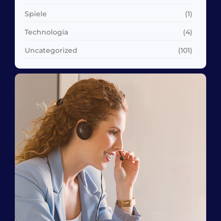
Spiele
(1)
Technología
(4)
Uncategorized
(101)