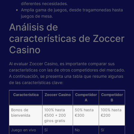
diferentes necesidades.
Amplia gama de juegos, desde tragamonedas hasta
juegos de mesa.
Análisis de
características de Zoccer
Casino
Al evaluar Zoccer Casino, es importante comparar sus
características con las de otros competidores del mercado.
A continuación, se presenta una tabla que resume algunas
de las características clave:
Característica
Zoccer Casino
Competidor
Competidor
A
B
Bonos de
100% hasta
50% hasta
100% hasta
bienvenida
€500 + 200
€300
€200
giros gratis
Juego en vivo
Sí
No
Sí