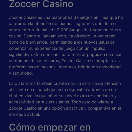
Zoccer Casino
Zoccer Casino es una plataforma de juegos en línea que ha
capturado la atención de muchos jugadores debido a su
amplia oferta de más de 3,000 juegos de tragamonedas y
casino. Desde su lanzamiento, ha ofrecido un generoso
bono de bienvenida, permitiendo a los nuevos usuarios
comenzar su experiencia de juego con un impulso
significativo. Con opciones para realizar pagos en diversas
criptomonedas y en euros, Zoccer Casino se adapta a las
preferencias de muchos jugadores, brindando comodidad
y seguridad.
La plataforma también cuenta con un servicio de atención
al cliente en español que está disponible a través de un
chat en vivo, lo que añade un nivel extra de confianza y
accesibilidad para sus usuarios. Todo esto convierte a
Zoccer Casino en una opción atractiva y competitiva en el
mercado actual.
Cómo empezar en