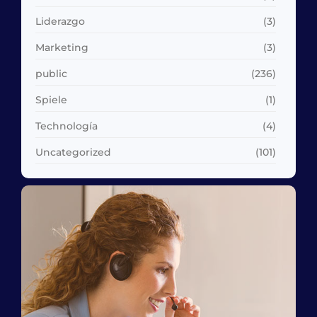
Liderazgo
(3)
Marketing
(3)
public
(236)
Spiele
(1)
Technología
(4)
Uncategorized
(101)