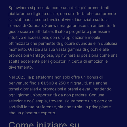
Spinwinera si presenta come una delle più promettenti
piattaforme di gioco online, con un’offerta che comprende
sia slot machine che tavoli dal vivo. Licenziato sotto la
licenza di Curacao, Spinwinera garantisce un ambiente di
gioco sicuro e affidabile. Il sito è progettato per essere
intuitivo e accessibile, con un’applicazione mobile
ottimizzata che permette di giocare ovunque e in qualsiasi
momento. Grazie alla sua vasta gamma di giochi e alle
promozioni vantaggiose, Spinwinera si posiziona come una
scelta eccellente per i giocatori in cerca di emozioni e
divertimento.
Nel 2023, la piattaforma non solo offre un bonus di
benvenuto fino a €1.500 e 250 giri gratuiti, ma anche
tornei giornalieri e promozioni a premi elevati, rendendo
ogni giorno un’opportunità da non perdere. Con una
selezione così ampia, troverai sicuramente un gioco che
soddisfi le tue preferenze, sia che tu sia un principiante
che un giocatore esperto.
Come iniziare su