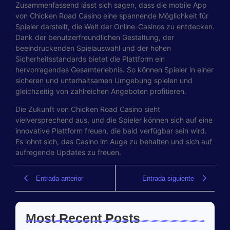
Zusammenfassend lässt sich sagen, dass die mobile App
von Chicken Road Casino eine spannende Möglichkeit für
Spieler darstellt, die Welt der Online-Casinos zu entdecken.
Dank der benutzerfreundlichen Gestaltung, der
beeindruckenden Spielauswahl und der hohen
Sicherheitsstandards bietet die Plattform ein
hervorragendes Gesamterlebnis. So können Spieler in einer
sicheren und unterhaltsamen Umgebung spielen und
gleichzeitig von zahlreichen Angeboten profitieren.
Die Zukunft von Chicken Road Casino sieht
vielversprechend aus, und die Spieler können sich auf eine
innovative Plattform freuen, die bald verfügbar sein wird.
Es lohnt sich, das Casino im Auge zu behalten und sich auf
aufregende Updates zu freuen.
Entrada anterior
Entrada siguiente
Most Recent Posts