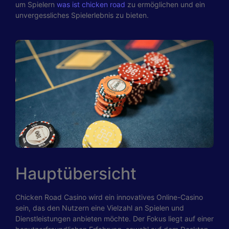
um Spielern
was ist chicken road
zu ermöglichen und ein
unvergessliches Spielerlebnis zu bieten.
Hauptübersicht
Chicken Road Casino wird ein innovatives Online-Casino
sein, das den Nutzern eine Vielzahl an Spielen und
Dienstleistungen anbieten möchte. Der Fokus liegt auf einer