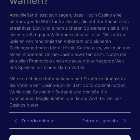
wählen?
Abschließend lässt sich sagen, dass Hispin Casino eine
hervorragende Wahl für Spieler ist, die auf der Suche nach
attraktiven Boni und einem sicheren Spielerlebnis sind. Mit
einem großzügigen Willkommensbonus, einer Vielzahl an
Spielen von renommierten Anbietern und sicheren
Zahlungsmethoden bietet Hispin Casino alles, was man von
einem modernen Online-Casino erwarten kann. Nutze die
aktuellen Promotions und entdecke die aufregende Welt
des Spielens mit einem klaren Vorteil.
Mit den richtigen Informationen und Strategien kannst du
die Vorteile der Casino-Boni im Jahr 2023 optimal nutzen.
Wähle dein Casino mit Bedacht und genieße die
spannenden Möglichkeiten, die dir die Welt der Online-
Casinos bietet.
Entrada anterior
Entrada siguiente