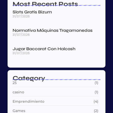
Most Recent Posts
Slots Gratis Bizum
31/07/2026
Normativa Máquinas Tragamonedas
31/07/2026
Jugar Baccarat Con Halcash
31/07/2026
Category
25
(1)
casino
(1)
Emprendimiento
(4)
Games
(2)