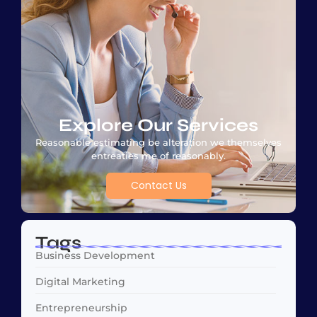
Explore Our Services
Reasonable estimating be alteration we themselves
entreaties me of reasonably.
Contact Us
Tags
Business Development
Digital Marketing
Entrepreneurship