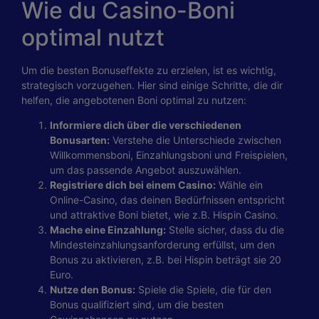
Wie du Casino-Boni
optimal nutzt
Um die besten Bonuseffekte zu erzielen, ist es wichtig,
strategisch vorzugehen. Hier sind einige Schritte, die dir
helfen, die angebotenen Boni optimal zu nutzen:
Informiere dich über die verschiedenen
Bonusarten:
Verstehe die Unterschiede zwischen
Willkommensboni, Einzahlungsboni und Freispielen,
um das passende Angebot auszuwählen.
Registriere dich bei einem Casino:
Wähle ein
Online-Casino, das deinen Bedürfnissen entspricht
und attraktive Boni bietet, wie z.B. Hispin Casino.
Mache eine Einzahlung:
Stelle sicher, dass du die
Mindesteinzahlungsanforderung erfüllst, um den
Bonus zu aktivieren, z.B. bei Hispin beträgt sie 20
Euro.
Nutze den Bonus:
Spiele die Spiele, die für den
Bonus qualifiziert sind, um die besten