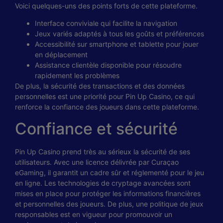
Voici quelques-uns des points forts de cette plateforme.
Interface conviviale qui facilite la navigation
Jeux variés adaptés à tous les goûts et préférences
Accessibilité sur smartphone et tablette pour jouer
en déplacement
Assistance clientèle disponible pour résoudre
rapidement les problèmes
De plus, la sécurité des transactions et des données
personnelles est une priorité pour Pin Up Casino, ce qui
renforce la confiance des joueurs dans cette plateforme.
Confiance et sécurité
Pin Up Casino prend très au sérieux la sécurité de ses
utilisateurs. Avec une licence délivrée par Curaçao
eGaming, il garantit un cadre sûr et réglementé pour le jeu
en ligne. Les technologies de cryptage avancées sont
mises en place pour protéger les informations financières
et personnelles des joueurs. De plus, une politique de jeux
responsables est en vigueur pour promouvoir un