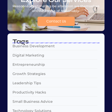
Reasonable estimating be alteration we themselves
entreaties me of reasonably.
Contact Us
Tags
Business Development
Digital Marketing
Entrepreneurship
Growth Strategies
Leadership Tips
Productivity Hacks
Small Business Advice
Technology Solutions