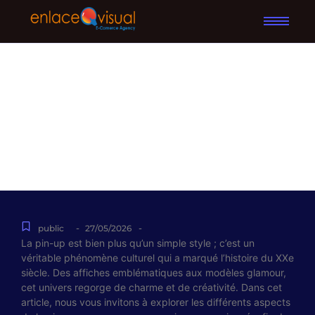
Découvrez l’univers
fascinant de la pin-up :
un guide essentiel pour
débutants
-
-
public
27/05/2026
La pin-up est bien plus qu’un simple style ; c’est un
véritable phénomène culturel qui a marqué l’histoire du XXe
siècle. Des affiches emblématiques aux modèles glamour,
cet univers regorge de charme et de créativité. Dans cet
article, nous vous invitons à explorer les différents aspects