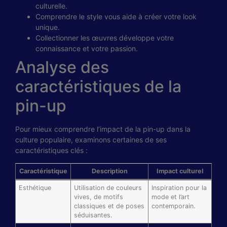
culturelle.
Comprendre le style vous aide à créer votre look
unique.
Collectionner les œuvres développe votre
connaissance et votre passion.
Analyse des
caractéristiques de la
pin-up
Pour mieux comprendre l’impact de la pin-up dans la
culture populaire, examinons certaines de ses
caractéristiques clés :
Caractéristique
Description
Impact culturel
Esthétique
Utilisation de couleurs
Inspiration pour la
vives, de motifs
mode et l’art
classiques et de poses
contemporain.
séduisantes.