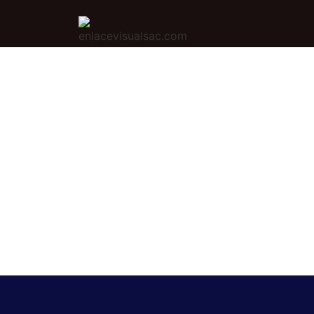
Pin-Up каз
бонус пен 