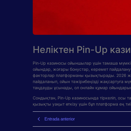
Неліктен Pin-Up каз
Pin-Up казиносы ойыншылар үшін тамаша мүмкі
ойындар, жоғары бонустар, керемет пайдалану
факторлар платформаны қызықтырады. 2026 ж
пайдаланып, ойын тәжірибеңізді жақсартуға мүм
таңдауды ұсынады, ол онлайн құмар ойындарын
Сондықтан, Pin-Up казиносында тіркеліп, осы 
қызықты уақыт өткізу үшін бұл платформа ең ти
Entrada anterior