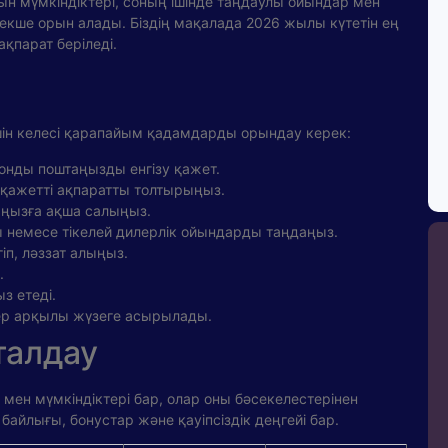
н мүмкіндіктері, соның ішінде таңдаулы ойындар мен
екше орын алады. Біздің мақалада 2026 жылы күтетін ең
қпарат беріледі.
шін келесі қарапайым қадамдарды орындау керек:
онды поштаңызды енгізу қажет.
н қажетті ақпаратты толтырыңыз.
ңызға ақша салыңыз.
 немесе тікелей дилерлік ойындарды таңдаңыз.
іп, ләззат алыңыз.
.
з етеді.
тер арқылы жүзеге асырылады.
алдау
ен мүмкіндіктері бар, олар оны бәсекелестерінен
айлығы, бонустар және қауіпсіздік деңгейі бар.