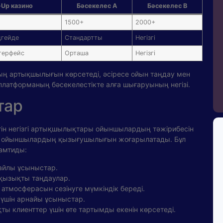
-Up казино
Бәсекелес A
Бәсекелес B
1500+
2000+
ңгейде
Стандартты
Негізгі
терфейс
Орташа
Негізгі
ның артықшылығын көрсетеді, әсіресе ойын таңдау мен
платформаның бәсекелестікте алға шығаруының негізі.
тар
ін негізгі артықшылықтары ойыншылардың тәжірибесін
ар ойыншылардың қызығушылығын жоғарылатады. Бұл
амтиды:
лайлы ұсыныстар.
 қызықты таңдаулар.
 атмосферасын сезінуге мүмкіндік береді.
үшін арнайы ұсыныстар.
ы клиенттер үшін өте тартымды екенін көрсетеді.