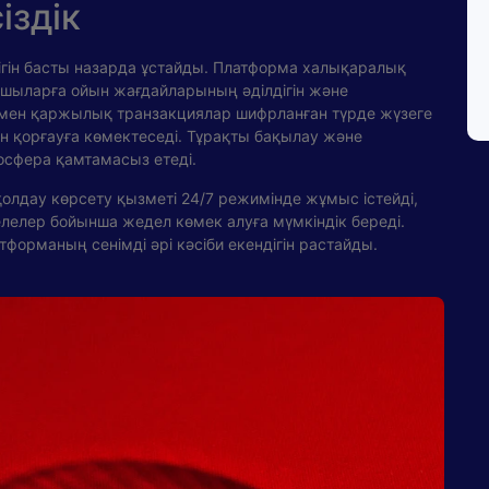
іздік
ігін басты назарда ұстайды. Платформа халықаралық
ншыларға ойын жағдайларының әділдігін және
 мен қаржылық транзакциялар шифрланған түрде жүзеге
 қорғауға көмектеседі. Тұрақты бақылау және
осфера қамтамасыз етеді.
қолдау көрсету қызметі 24/7 режимінде жұмыс істейді,
лелер бойынша жедел көмек алуға мүмкіндік береді.
форманың сенімді әрі кәсіби екендігін растайды.