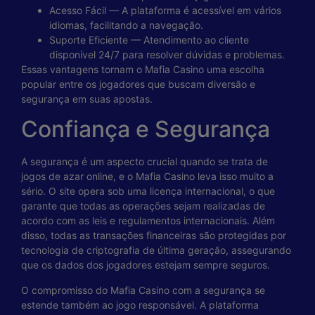
Acesso Fácil — A plataforma é acessível em vários
idiomas, facilitando a navegação.
Suporte Eficiente — Atendimento ao cliente
disponível 24/7 para resolver dúvidas e problemas.
Essas vantagens tornam o Mafia Casino uma escolha
popular entre os jogadores que buscam diversão e
segurança em suas apostas.
Confiança e Segurança
A segurança é um aspecto crucial quando se trata de
jogos de azar online, e o Mafia Casino leva isso muito a
sério. O site opera sob uma licença internacional, o que
garante que todas as operações sejam realizadas de
acordo com as leis e regulamentos internacionais. Além
disso, todas as transações financeiras são protegidas por
tecnologia de criptografia de última geração, assegurando
que os dados dos jogadores estejam sempre seguros.
O compromisso do Mafia Casino com a segurança se
estende também ao jogo responsável. A plataforma