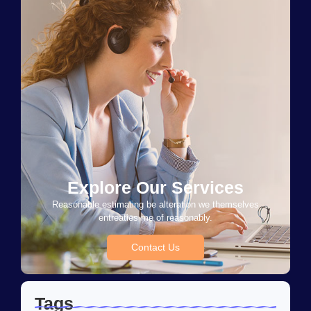
Explore Our Services
Reasonable estimating be alteration we themselves
entreaties me of reasonably.
Contact Us
Tags