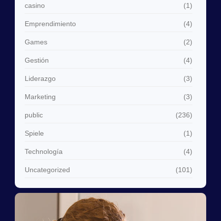
casino
(1)
Emprendimiento
(4)
Games
(2)
Gestión
(4)
Liderazgo
(3)
Marketing
(3)
public
(236)
Spiele
(1)
Technología
(4)
Uncategorized
(101)