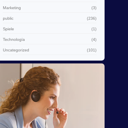
Marketing
(3)
public
(236)
Spiele
(1)
Technología
(4)
Uncategorized
(101)