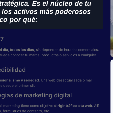
tratégica. Es el núcleo de tu
e los activos más poderosos
ico por qué:
/7
l día, todos los días
, sin depender de horarios comerciales.
puede conocer tu marca, productos o servicios a cualquier
dibilidad
esionalismo y seriedad
. Una web desactualizada o mal
 desde el primer clic.
egias de marketing digital
ail marketing tiene como objetivo
dirigir tráfico a tu web
. Allí
, formularios de contacto, etc.