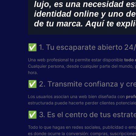
lujo, es una necesidad es
identidad online y uno d
de tu marca. Aquí te expl
✅ 1. Tu escaparate abierto 24
Una web profesional te permite estar disponible
todo e
Cualquier persona, desde cualquier parte del mundo, 
hora.
✅ 2. Transmite confianza y cre
Los usuarios asocian una web bien diseñada con
prof
estructurada puede hacerte perder clientes potenciales
✅ 3. Es el centro de tus estrat
Todo lo que hagas en redes sociales, publicidad o em
es donde ocurre la conversión: compras, suscripciones