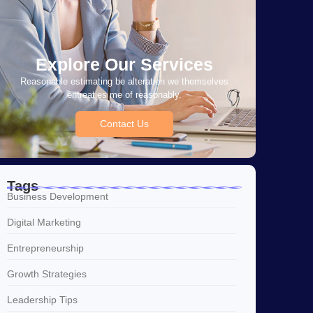
Explore Our Services
Reasonable estimating be alteration we themselves
entreaties me of reasonably.
Contact Us
Tags
Business Development
Digital Marketing
Entrepreneurship
Growth Strategies
Leadership Tips