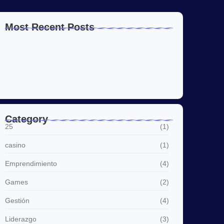
Most Recent Posts
Slots Gratis Bizum
31/07/2026
Normativa Máquinas Tragamonedas
31/07/2026
Jugar Baccarat Con Halcash
31/07/2026
Category
25
(1)
casino
(1)
Emprendimiento
(4)
Games
(2)
Gestión
(4)
Liderazgo
(3)