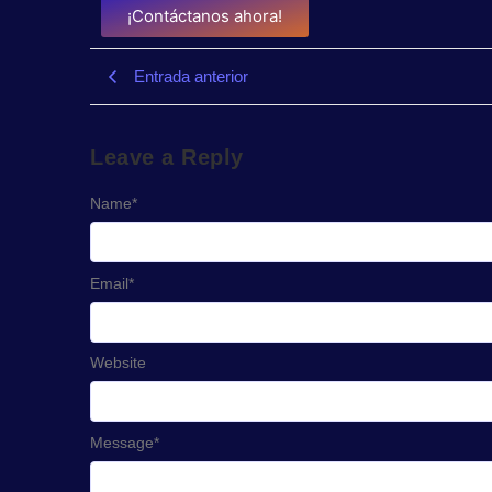
¡Contáctanos ahora!
Entrada anterior
Leave a Reply
Name
*
Email
*
Website
Message
*