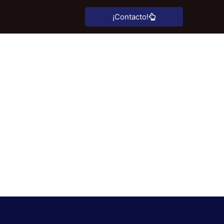
¡Contacto!
una página
o?