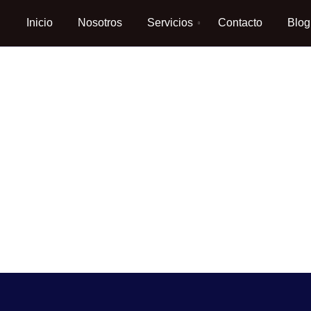
Inicio
Nosotros
Servicios
Contacto
Blog
mportante tener 
al para tu negoci