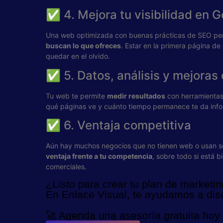
✅ 4. Mejora tu visibilidad en 
Una web optimizada con buenas prácticas de SEO perm
buscan lo que ofreces
. Estar en la primera página de
quedar en el olvido.
✅ 5. Datos, análisis y mejoras
Tu web te permite
medir resultados
con herramientas 
qué páginas ve y cuánto tiempo permanece te da infor
✅ 6. Ventaja competitiva
Aún hay muchos negocios que no tienen web o usan so
ventaja frente a tu competencia
, sobre todo si está b
comerciales.
¿Listo para crear tu plan de marketin
En Enlace Visual, te ayudamos a dis
🚀 Agenda una asesoría gratuita hoy