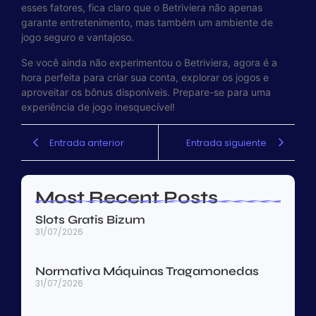
esses fatores, fica claro que o Betriviera não apenas
garante entretenimento, mas também um ambiente de
jogo seguro e vantajoso.
Se você ainda não experimentou o Betriviera, agora é a
hora perfeita para criar sua conta, explorar os jogos e
aproveitar os bônus disponíveis. Prepare-se para uma
experiência de jogo inesquecível!
Entrada anterior
Entrada siguiente
Most Recent Posts
Slots Gratis Bizum
31/07/2026
Normativa Máquinas Tragamonedas
31/07/2026