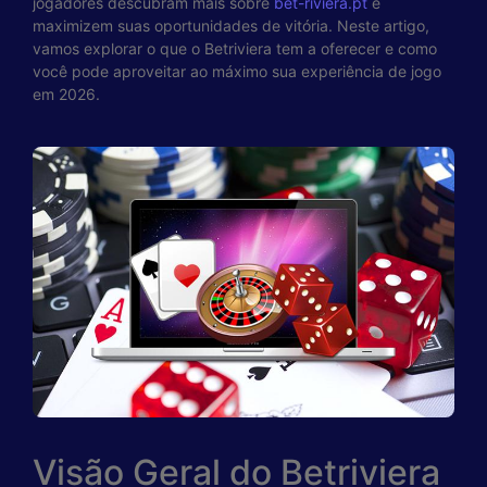
jogadores descubram mais sobre
bet-riviera.pt
e
maximizem suas oportunidades de vitória. Neste artigo,
vamos explorar o que o Betriviera tem a oferecer e como
você pode aproveitar ao máximo sua experiência de jogo
em 2026.
Visão Geral do Betriviera