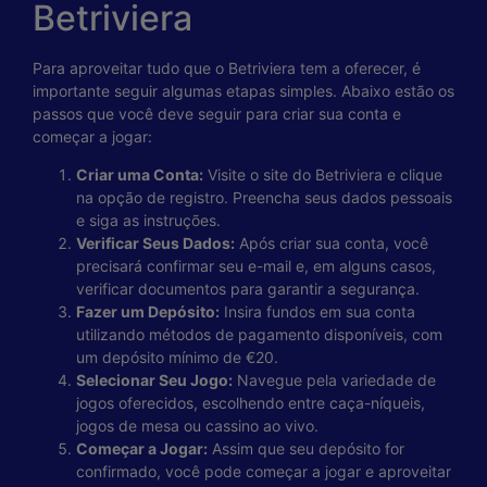
Betriviera
Para aproveitar tudo que o Betriviera tem a oferecer, é
importante seguir algumas etapas simples. Abaixo estão os
passos que você deve seguir para criar sua conta e
começar a jogar:
Criar uma Conta:
Visite o site do Betriviera e clique
na opção de registro. Preencha seus dados pessoais
e siga as instruções.
Verificar Seus Dados:
Após criar sua conta, você
precisará confirmar seu e-mail e, em alguns casos,
verificar documentos para garantir a segurança.
Fazer um Depósito:
Insira fundos em sua conta
utilizando métodos de pagamento disponíveis, com
um depósito mínimo de €20.
Selecionar Seu Jogo:
Navegue pela variedade de
jogos oferecidos, escolhendo entre caça-níqueis,
jogos de mesa ou cassino ao vivo.
Começar a Jogar:
Assim que seu depósito for
confirmado, você pode começar a jogar e aproveitar