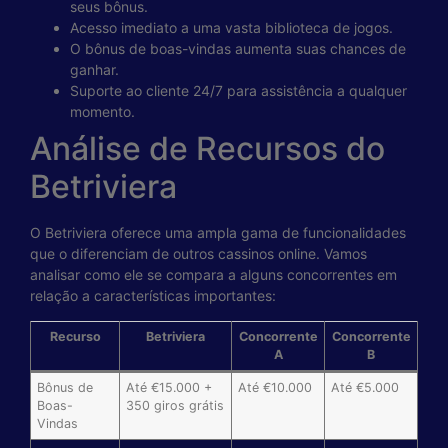
seus bônus.
Acesso imediato a uma vasta biblioteca de jogos.
O bônus de boas-vindas aumenta suas chances de
ganhar.
Suporte ao cliente 24/7 para assistência a qualquer
momento.
Análise de Recursos do
Betriviera
O Betriviera oferece uma ampla gama de funcionalidades
que o diferenciam de outros cassinos online. Vamos
analisar como ele se compara a alguns concorrentes em
relação a características importantes:
Recurso
Betriviera
Concorrente
Concorrente
A
B
Bônus de
Até €15.000 +
Até €10.000
Até €5.000
Boas-
350 giros grátis
Vindas