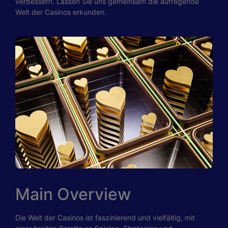
verbessern. Lassen Sie uns gemeinsam die aufregende
Welt der Casinos erkunden.
Main Overview
Die Welt der Casinos ist faszinierend und vielfältig, mit