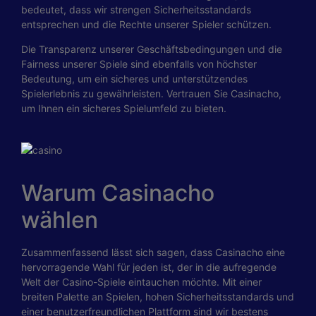
bedeutet, dass wir strengen Sicherheitsstandards
entsprechen und die Rechte unserer Spieler schützen.
Die Transparenz unserer Geschäftsbedingungen und die
Fairness unserer Spiele sind ebenfalls von höchster
Bedeutung, um ein sicheres und unterstützendes
Spielerlebnis zu gewährleisten. Vertrauen Sie Casinacho,
um Ihnen ein sicheres Spielumfeld zu bieten.
Warum Casinacho
wählen
Zusammenfassend lässt sich sagen, dass Casinacho eine
hervorragende Wahl für jeden ist, der in die aufregende
Welt der Casino-Spiele eintauchen möchte. Mit einer
breiten Palette an Spielen, hohen Sicherheitsstandards und
einer benutzerfreundlichen Plattform sind wir bestens