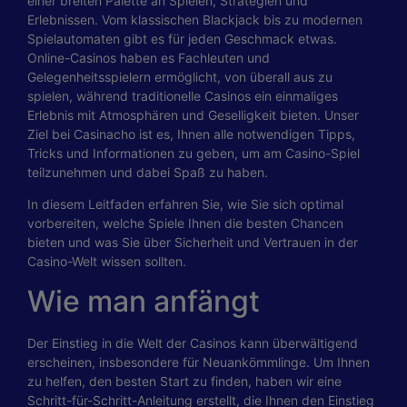
einer breiten Palette an Spielen, Strategien und
Erlebnissen. Vom klassischen Blackjack bis zu modernen
Spielautomaten gibt es für jeden Geschmack etwas.
Online-Casinos haben es Fachleuten und
Gelegenheitsspielern ermöglicht, von überall aus zu
spielen, während traditionelle Casinos ein einmaliges
Erlebnis mit Atmosphären und Geselligkeit bieten. Unser
Ziel bei Casinacho ist es, Ihnen alle notwendigen Tipps,
Tricks und Informationen zu geben, um am Casino-Spiel
teilzunehmen und dabei Spaß zu haben.
In diesem Leitfaden erfahren Sie, wie Sie sich optimal
vorbereiten, welche Spiele Ihnen die besten Chancen
bieten und was Sie über Sicherheit und Vertrauen in der
Casino-Welt wissen sollten.
Wie man anfängt
Der Einstieg in die Welt der Casinos kann überwältigend
erscheinen, insbesondere für Neuankömmlinge. Um Ihnen
zu helfen, den besten Start zu finden, haben wir eine
Schritt-für-Schritt-Anleitung erstellt, die Ihnen den Einstieg