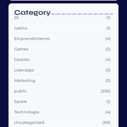
Category
25
(1)
casino
(1)
Emprendimiento
(4)
Games
(2)
Gestión
(4)
Liderazgo
(3)
Marketing
(3)
public
(236)
Spiele
(1)
Technología
(4)
Uncategorized
(101)