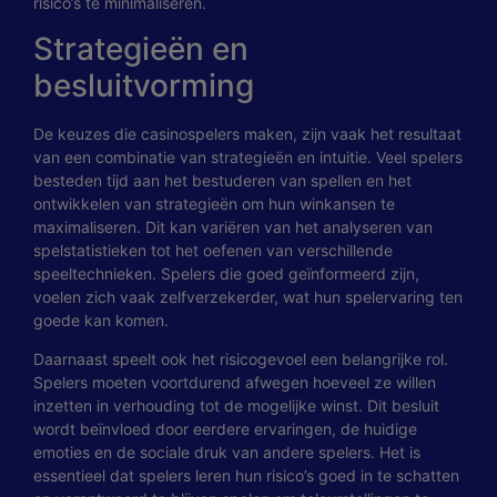
risico’s te minimaliseren.
Strategieën en
besluitvorming
De keuzes die casinospelers maken, zijn vaak het resultaat
van een combinatie van strategieën en intuitie. Veel spelers
besteden tijd aan het bestuderen van spellen en het
ontwikkelen van strategieën om hun winkansen te
maximaliseren. Dit kan variëren van het analyseren van
spelstatistieken tot het oefenen van verschillende
speeltechnieken. Spelers die goed geïnformeerd zijn,
voelen zich vaak zelfverzekerder, wat hun spelervaring ten
goede kan komen.
Daarnaast speelt ook het risicogevoel een belangrijke rol.
Spelers moeten voortdurend afwegen hoeveel ze willen
inzetten in verhouding tot de mogelijke winst. Dit besluit
wordt beïnvloed door eerdere ervaringen, de huidige
emoties en de sociale druk van andere spelers. Het is
essentieel dat spelers leren hun risico’s goed in te schatten