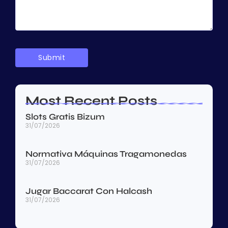
Most Recent Posts
Slots Gratis Bizum
31/07/2026
Normativa Máquinas Tragamonedas
31/07/2026
Jugar Baccarat Con Halcash
31/07/2026