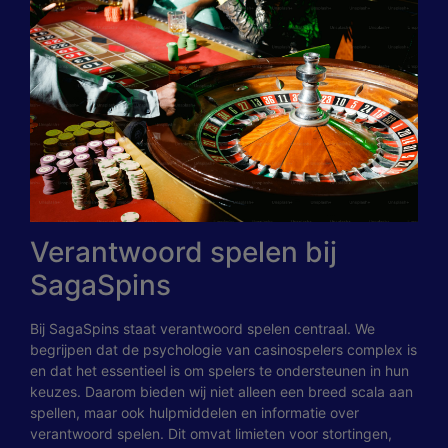
Verantwoord spelen bij
SagaSpins
Bij SagaSpins staat verantwoord spelen centraal. We
begrijpen dat de psychologie van casinospelers complex is
en dat het essentieel is om spelers te ondersteunen in hun
keuzes. Daarom bieden wij niet alleen een breed scala aan
spellen, maar ook hulpmiddelen en informatie over
verantwoord spelen. Dit omvat limieten voor stortingen,