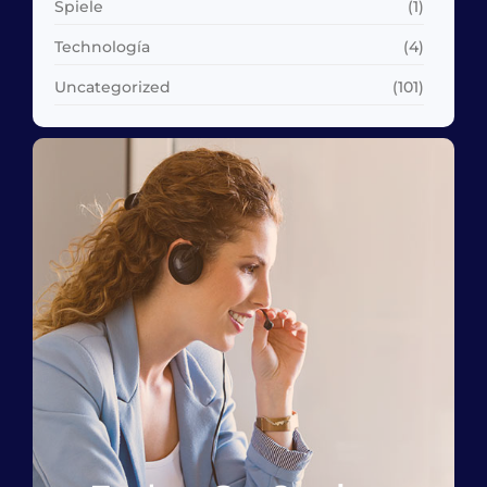
Spiele
(1)
Technología
(4)
Uncategorized
(101)