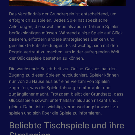
Das Verständnis der Grundregeln ist entscheidend, um
erfolgreich zu spielen. Jedes Spiel hat spezifische
Anleitungen, die sowohl neue als auch erfahrene Spieler
berücksichtigen müssen. Während einige Spiele auf Glück
basieren, erfordern andere strategisches Denken und
geschickte Entscheidungen. Es ist wichtig, sich mit den
Regeln vertraut zu machen, um in der aufregenden Welt
der Glücksspiele bestehen zu können.
Die wachsende Beliebtheit von Online-Casinos hat den
Zugang zu diesen Spielen revolutioniert. Spieler können
nun von zu Hause aus auf eine Vielzahl von Spielen
zugreifen, was die Spielerfahrung komfortabler und
zugänglicher macht. Trotzdem bleibt der Grundsatz, dass
Glücksspiele sowohl unterhaltsam als auch riskant sind,
gleich. Daher ist es wichtig, verantwortungsbewusst zu
spielen und sich über die Spiele zu informieren.
Beliebte Tischspiele und ihre