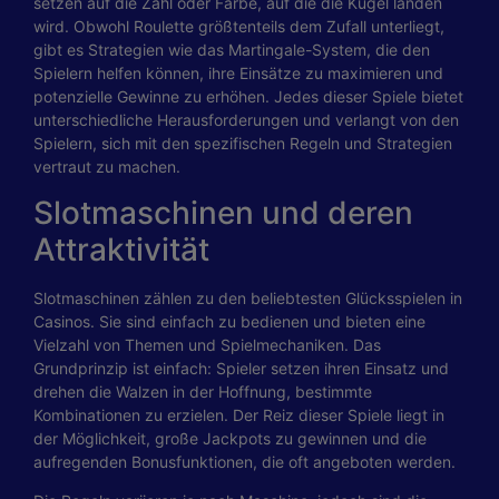
setzen auf die Zahl oder Farbe, auf die die Kugel landen
wird. Obwohl Roulette größtenteils dem Zufall unterliegt,
gibt es Strategien wie das Martingale-System, die den
Spielern helfen können, ihre Einsätze zu maximieren und
potenzielle Gewinne zu erhöhen. Jedes dieser Spiele bietet
unterschiedliche Herausforderungen und verlangt von den
Spielern, sich mit den spezifischen Regeln und Strategien
vertraut zu machen.
Slotmaschinen und deren
Attraktivität
Slotmaschinen zählen zu den beliebtesten Glücksspielen in
Casinos. Sie sind einfach zu bedienen und bieten eine
Vielzahl von Themen und Spielmechaniken. Das
Grundprinzip ist einfach: Spieler setzen ihren Einsatz und
drehen die Walzen in der Hoffnung, bestimmte
Kombinationen zu erzielen. Der Reiz dieser Spiele liegt in
der Möglichkeit, große Jackpots zu gewinnen und die
aufregenden Bonusfunktionen, die oft angeboten werden.