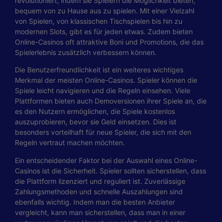
revolutioniert, indem sie Spielern die Möglichkeit bieten,
bequem von zu Hause aus zu spielen. Mit einer Vielzahl
von Spielen, von klassischen Tischspielen bis hin zu
modernen Slots, gibt es für jeden etwas. Zudem bieten
Online-Casinos oft attraktive Boni und Promotions, die das
Spielerlebnis zusätzlich verbessern können.
Die Benutzerfreundlichkeit ist ein weiteres wichtiges
Merkmal der meisten Online-Casinos. Spieler können die
Spiele leicht navigieren und die Regeln einsehen. Viele
Plattformen bieten auch Demoversionen ihrer Spiele an, die
es den Nutzern ermöglichen, die Spiele kostenlos
auszuprobieren, bevor sie Geld einsetzen. Dies ist
besonders vorteilhaft für neue Spieler, die sich mit den
Regeln vertraut machen möchten.
Ein entscheidender Faktor bei der Auswahl eines Online-
Casinos ist die Sicherheit. Spieler sollten sicherstellen, dass
die Plattform lizenziert und reguliert ist. Zuverlässige
Zahlungsmethoden und schnelle Auszahlungen sind
ebenfalls wichtig. Indem man die besten Anbieter
vergleicht, kann man sicherstellen, dass man in einer