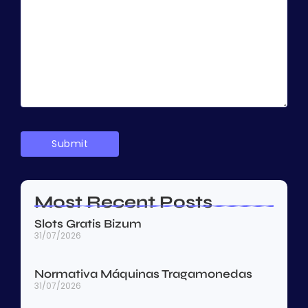
Most Recent Posts
Slots Gratis Bizum
31/07/2026
Normativa Máquinas Tragamonedas
31/07/2026