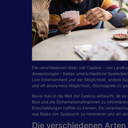
Die verschiedenen Arten von Casinos – von Landkas
Anwendungen – bieten unterschiedliche Spielerlebn
Live-Entertainment und der Möglichkeit, andere Sp
und oft anonymere Möglichkeit, Glücksspiele zu ge
Bevor man in die Welt der Casinos eintaucht, ist es
Boni und die Sicherheitsmaßnahmen zu informieren. 
Entscheidungen treffen zu können. Ein verantwort
das Risiko von Spielsucht zu minimieren und ein si
Die verschiedenen Arten