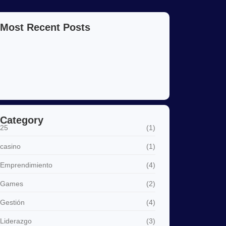
Most Recent Posts
Slots Gratis Bizum
31/07/2026
Normativa Máquinas Tragamonedas
31/07/2026
Jugar Baccarat Con Halcash
31/07/2026
Category
25
(1)
casino
(1)
Emprendimiento
(4)
Games
(2)
Gestión
(4)
Liderazgo
(3)