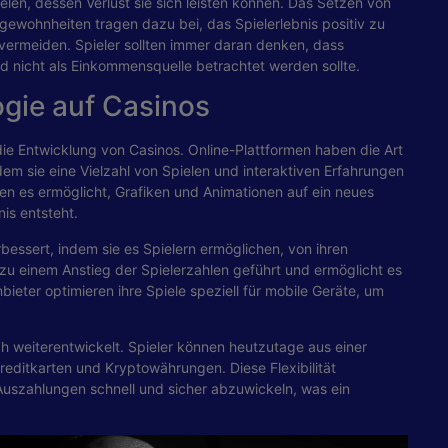
ielen, dessen Verlust sie sich leisten können. Das Setzen von
gewohnheiten tragen dazu bei, das Spielerlebnis positiv zu
vermeiden. Spieler sollten immer daran denken, dass
und nicht als Einkommensquelle betrachtet werden sollte.
ogie auf Casinos
 die Entwicklung von Casinos. Online-Plattformen haben die Art
dem sie eine Vielzahl von Spielen und interaktiven Erfahrungen
ben es ermöglicht, Grafiken und Animationen auf ein neues
is entsteht.
bessert, indem sie es Spielern ermöglichen, von ihren
zu einem Anstieg der Spielerzahlen geführt und ermöglicht es
bieter optimieren ihre Spiele speziell für mobile Geräte, um
h weiterentwickelt. Spieler können heutzutage aus einer
reditkarten und Kryptowährungen. Diese Flexibilität
 Auszahlungen schnell und sicher abzuwickeln, was ein