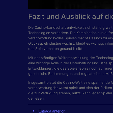
Fazit und Ausblick auf d
Die Casino-Landschaft entwickelt sich ständig weit
Technologien verändern. Die Kombination aus aufre
verantwortungsvolles Spielen macht Casinos zu eine
Glücksspielindustrie wächst, bleibt es wichtig, inf
das Spielverhalten gesund bleibt.
Mit der ständigen Weiterentwicklung der Technolog
eine wichtige Rolle in der Unterhaltungsindustrie 
Entwicklungen, die das Spielerlebnis noch aufregen
gesetzliche Bestimmungen und regulatorische Maß
Insgesamt bietet die Casino-Welt eine spannende M
verantwortungsbewusst spielt und sich der Risiken
die zur Verfügung stehen, nutzt, kann jeder Spiele
genießen.
Entrada anterior