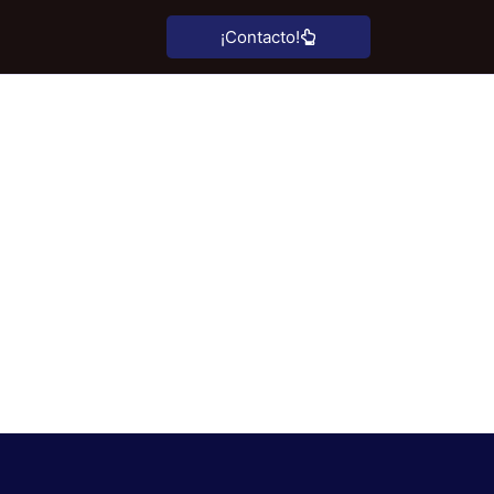
¡Contacto!
 Casinos
n