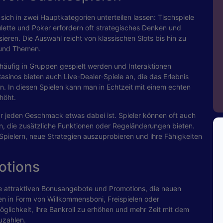
 sich in zwei Hauptkategorien unterteilen lassen: Tischspiele
ulette und Poker erfordern oft strategisches Denken und
eren. Die Auswahl reicht von klassischen Slots bis hin zu
 und Themen.
 häufig in Gruppen gespielt werden und Interaktionen
asinos bieten auch Live-Dealer-Spiele an, die das Erlebnis
. In diesen Spielen kann man in Echtzeit mit einem echten
höht.
für jeden Geschmack etwas dabei ist. Spieler können oft auch
n, die zusätzliche Funktionen oder Regeländerungen bieten.
Spielern, neue Strategien auszuprobieren und ihre Fähigkeiten
otions
ie attraktiven Bonusangebote und Promotions, die neuen
en in Form von Willkommensboni, Freispielen oder
glichkeit, ihre Bankroll zu erhöhen und mehr Zeit mit dem
uzahlen.