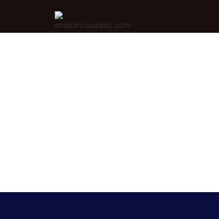
Die komplett
Alles, was S