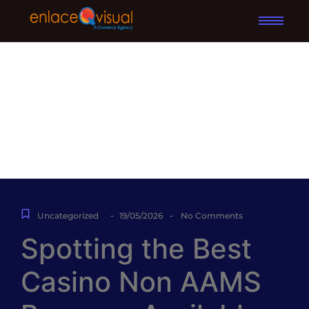
Spotting the Best Casino
Non AAMS Bonuses
Available
-
-
Uncategorized
19/05/2026
No Comments
Spotting the Best
Casino Non AAMS