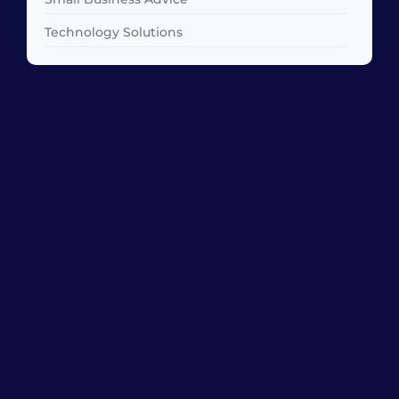
Technology Solutions