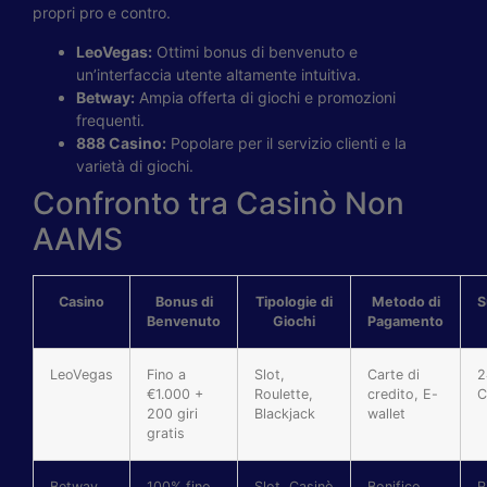
propri pro e contro.
LeoVegas:
Ottimi bonus di benvenuto e
un’interfaccia utente altamente intuitiva.
Betway:
Ampia offerta di giochi e promozioni
frequenti.
888 Casino:
Popolare per il servizio clienti e la
varietà di giochi.
Confronto tra Casinò Non
AAMS
Casino
Bonus di
Tipologie di
Metodo di
S
Benvenuto
Giochi
Pagamento
LeoVegas
Fino a
Slot,
Carte di
2
€1.000 +
Roulette,
credito, E-
C
200 giri
Blackjack
wallet
gratis
Betway
100% fino
Slot, Casinò
Bonifico,
R