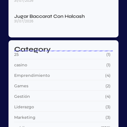
31/07/2026
Jugar Baccarat Con Halcash
31/07/2026
Category
25
(1)
casino
(1)
Emprendimiento
(4)
Games
(2)
Gestión
(4)
Liderazgo
(3)
Marketing
(3)