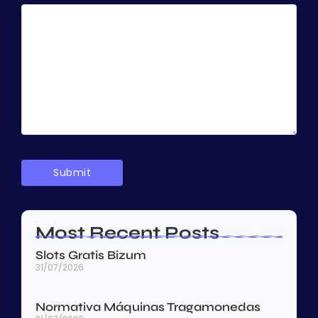
Most Recent Posts
Slots Gratis Bizum
31/07/2026
Normativa Máquinas Tragamonedas