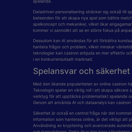
spelande.
Datadriven personalisering sträcker sig också till 
beteenden för att skapa nya spel som bättre matcha
spelkoncept och mekaniker, vilket ökar engagemang
kommer vi sannolikt att se en större fokus på anpas
Dessutom kan AI användas för att förbättra kundsup
hantera frågor och problem, vilket minskar väntet
teknologier kan casinon erbjuda en mer effektiv och 
i en konkurrensutsatt marknad.
Spelansvar och säkerhet
Med den ökande populariteten av online casinon ha
Teknologin spelar en viktig roll i att skapa säkrar
verktyg för att upptäcka problematiskt spelande och
Genom att använda AI och dataanalys kan casinon sn
Säkerhet är också en central fråga när det kommer
information som hanteras online, är det viktigt att
Användning av kryptering och avancerade autentise
och transaktioner. Detta ökar inte bara säkerhete