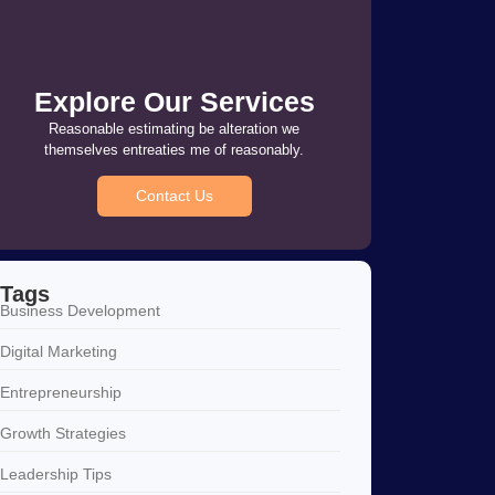
Explore Our Services
Reasonable estimating be alteration we
themselves entreaties me of reasonably.
Contact Us
Tags
Business Development
Digital Marketing
Entrepreneurship
Growth Strategies
Leadership Tips