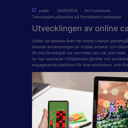
public
26/05/2026
No Comments
-
-
Teknologins påverkan på framtidens casinospel
Utvecklingen av online c
Under de senaste åren har online casinon genomgåt
ökande användningen av mobila enheter och internet 
till sina favoritspel var som helst och när som helst.
tur har resulterat i förbättrade tjänster och använd
engagerande plattform för sina användare, som R