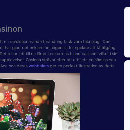
asinon
t en revolutionerande förändring tack vare teknologi. Den
har gjort det enklare än någonsin för spelare att få tillgång
 Detta har lett till en ökad konkurrens bland casinon, vilket i sin
arupplevelser. Casinon strävar efter att erbjuda en sömlös och
ioAce och deras
webbplats
ger en perfekt illustration av detta.