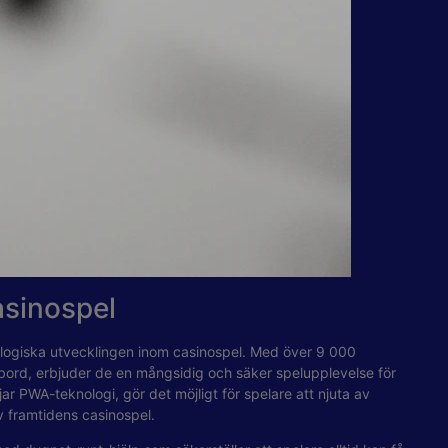
asinospel
ologiska utvecklingen inom casinospel. Med över 9 000
ivebord, erbjuder de en mångsidig och säker spelupplevelse för
ar PWA-teknologi, gör det möjligt för spelare att njuta av
v framtidens casinospel.