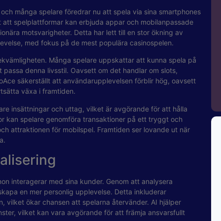
n, och många spelare föredrar nu att spela via sina smartphones
ort att spelplattformar kan erbjuda appar och mobilanpassade
onära motsvarigheter. Detta har lett till en stor ökning av
plevelse, med fokus på de mest populära casinospelen.
bekvämligheten. Många spelare uppskattar att kunna spela på
 passa denna livsstil. Oavsett om det handlar om slots,
ioAce säkerställt att användarupplevelsen förblir hög, oavsett
tsätta växa i framtiden.
e insättningar och uttag, vilket är avgörande för att hålla
r kan spelare genomföra transaktioner på ett tryggt och
 och attraktionen för mobilspel. Framtiden ser lovande ut när
a.
alisering
casinon interagerar med sina kunder. Genom att analysera
kapa en mer personlig upplevelse. Detta inkluderar
ilket ökar chansen att spelarna återvänder. AI hjälper
ster, vilket kan vara avgörande för att främja ansvarsfullt