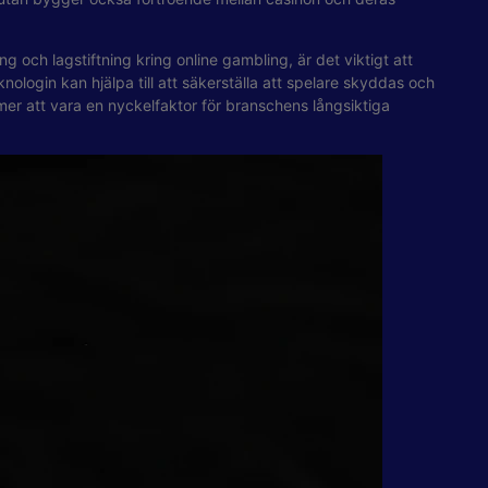
g och lagstiftning kring online gambling, är det viktigt att
eknologin kan hjälpa till att säkerställa att spelare skyddas och
er att vara en nyckelfaktor för branschens långsiktiga