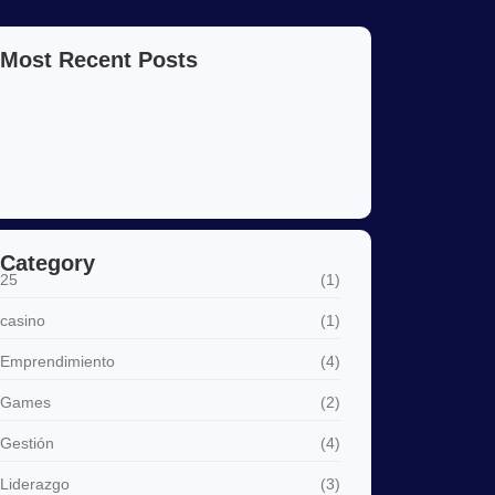
Most Recent Posts
Slots Gratis Bizum
31/07/2026
Normativa Máquinas Tragamonedas
31/07/2026
Jugar Baccarat Con Halcash
31/07/2026
Category
25
(1)
casino
(1)
Emprendimiento
(4)
Games
(2)
Gestión
(4)
Liderazgo
(3)