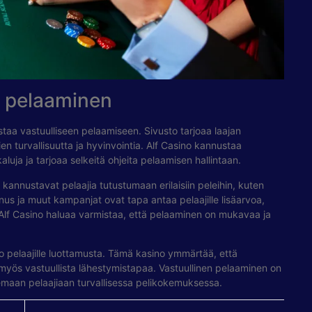
n pelaaminen
staa vastuulliseen pelaamiseen. Sivusto tarjoaa laajan
en turvallisuutta ja hyvinvointia. Alf Casino kannustaa
uja ja tarjoaa selkeitä ohjeita pelaamisen hallintaan.
 kannustavat pelaajia tutustumaan erilaisiin peleihin, kuten
onus ja muut kampanjat ovat tapa antaa pelaajille lisäarvoa,
i. Alf Casino haluaa varmistaa, että pelaaminen on mukavaa ja
 luo pelaajille luottamusta. Tämä kasino ymmärtää, että
 myös vastuullista lähestymistapaa. Vastuullinen pelaaminen on
ukemaan pelaajiaan turvallisessa pelikokemuksessa.