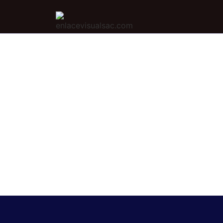
Vastuullinen
onnistua kas