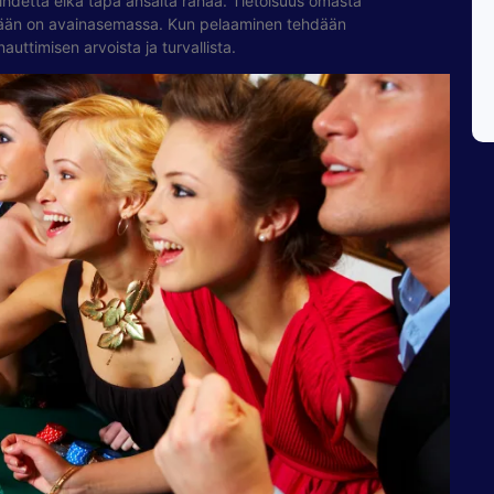
ihdettä eikä tapa ansaita rahaa. Tietoisuus omasta
mään on avainasemassa. Kun pelaaminen tehdään
uttimisen arvoista ja turvallista.