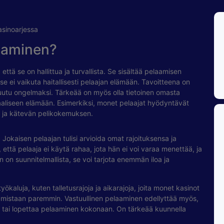
asinoarjessa
laaminen?
että se on hallittua ja turvallista. Se sisältää pelaamisen
tta se ei vaikuta haitallisesti pelaajan elämään. Tavoitteena on
uutu ongelmaksi. Tärkeää on myös olla tietoinen omasta
iaaliseen elämään. Esimerkiksi, monet pelaajat hyödyntävät
n ja kätevän pelikokemuksen.
Jokaisen pelaajan tulisi arvioida omat rajoituksensa ja
 että pelaaja ei käytä rahaa, jota hän ei voi varaa menettää, ja
 on suunnitelmallista, se voi tarjota enemmän iloa ja
yökaluja, kuten talletusrajoja ja aikarajoja, joita monet kasinot
laamistaan paremmin. Vastuullinen pelaaminen edellyttää myös,
uko tai lopettaa pelaaminen kokonaan. On tärkeää kuunnella