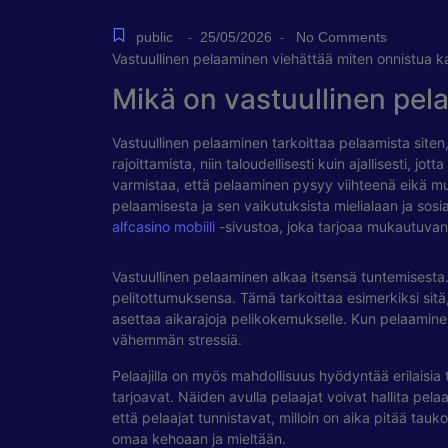
public
25/05/2026
No Comments
-
-
Vastuullinen pelaaminen viehättää miten onnistua k
Mikä on vastuullinen pe
Vastuullinen pelaaminen tarkoittaa pelaamista siten, 
rajoittamista, niin taloudellisesti kuin ajallisesti, jo
varmistaa, että pelaaminen pysyy viihteenä eikä m
pelaamisesta ja sen vaikutuksista mielialaan ja sos
alfcasino mobiili
-sivustoa, joka tarjoaa mukautuva
Vastuullinen pelaaminen alkaa itsensä tuntemisesta. 
pelitottumuksensa. Tämä tarkoittaa esimerkiksi sitä,
asettaa aikarajoja pelikokemukselle. Kun pelaaminen
vähemmän stressiä.
Pelaajilla on myös mahdollisuus hyödyntää erilaisia t
tarjoavat. Näiden avulla pelaajat voivat hallita pe
että pelaajat tunnistavat, milloin on aika pitää ta
omaa kehoaan ja mieltään.