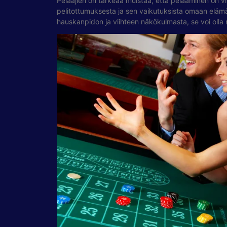
Pelaajien on tärkeää muistaa, että pelaaminen on vi
pelitottumuksesta ja sen vaikutuksista omaan elä
hauskanpidon ja viihteen näkökulmasta, se voi olla na